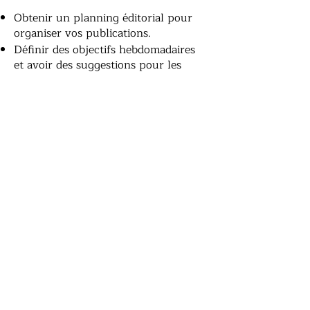
Obtenir un planning éditorial pour
organiser vos publications.
Définir des objectifs hebdomadaires
et avoir des suggestions pour les
atteindre.
Ajuster votre approche en fonction
des retours des prospects.
✍ Exemple de prompt :
"Aide-moi à établir un plan de
contenu pour la semaine avec 3 posts
éducatifs, 2 posts engageants et 1
appel à l’action pour Crédit
Plastique."
4️⃣ Conversation "Formation et
apprentissage"