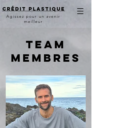
Crédit PLASTIQUE
Agissez pour un avenir
meilleur
Team
MembRES