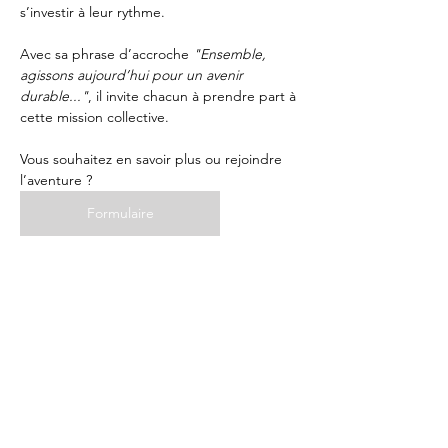
s’investir à leur rythme. 
Avec sa phrase d’accroche 
"Ensemble, 
agissons aujourd’hui pour un avenir 
durable..."
, il invite chacun à prendre part à 
cette mission collective.
Vous souhaitez en savoir plus ou rejoindre 
l’aventure ? 
Formulaire
06 70 71 35 40
*Crédit Plastique n'est pas une société
d’investissement.
Nous proposons un service de retrait de
déchets plastiques qui génère des crédits
CSR.